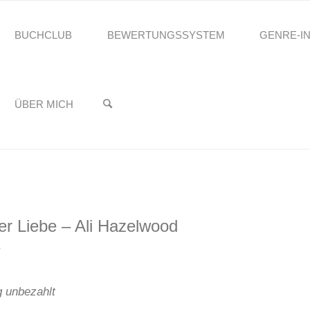
BUCHCLUB
BEWERTUNGSSYSTEM
GENRE-I
reading.Stefanie
ATIONALE VORKOMMNIS DER LIEBE – ALI
♥️
ÜBER MICH
er Liebe – Ali Hazelwood
4
 unbezahlt