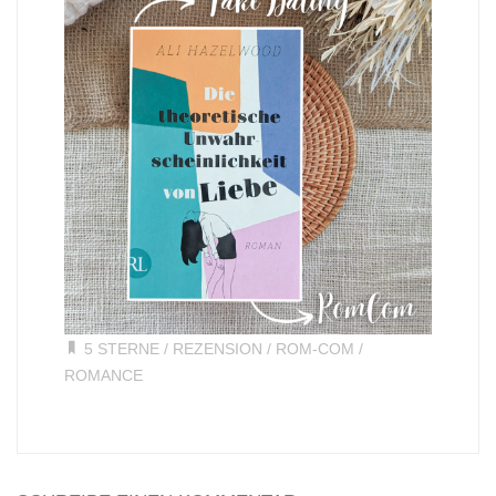
5 STERNE
/
REZENSION
/
ROM-COM
/
ROMANCE