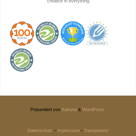
creative in everything
Präsentiert von
Kahuna
&
WordPress
.
Datenschutz
–
Impressum
–
Transparenz