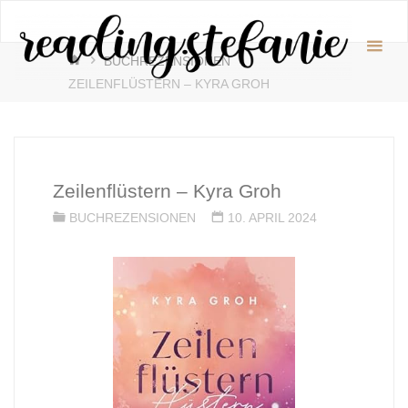
Zum
readin
Inhalt
♥️
START
springen
BUCHREZENSIONEN
ZEILENFLÜSTERN – KYRA GROH
Zeilenflüstern – Kyra Groh
BUCHREZENSIONEN
10. APRIL 2024