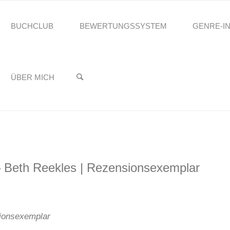
BUCHCLUB
BEWERTUNGSSYSTEM
GENRE-I
reading.Stefanie
ND ANDERE ILLUSIONEN – BETH REEKLES |
♥️
ÜBER MICH
– Beth Reekles | Rezensionsexemplar
ionsexemplar