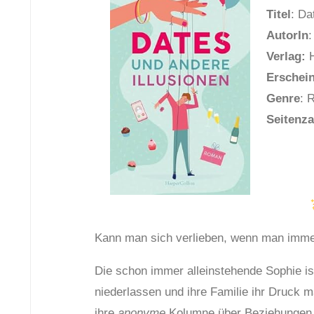
Titel
: Da
AutorIn
:
Verlag:
H
Erschei
Genre
: 
Seitenza
Kann man sich verlieben, wenn man immer
Die schon immer alleinstehende Sophie is
niederlassen und ihre Familie ihr Druck m
ihre
anonyme
Kolumne über Beziehungen er