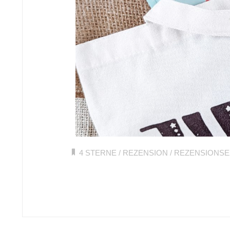
4 STERNE
/
REZENSION
/
REZENSIONS