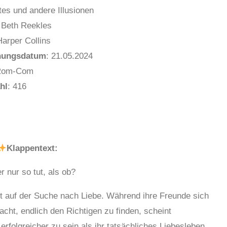
tes und andere Illusionen
 Beth Reekles
arper Collins
nungsdatum
: 21.05.2024
Rom-Com
hl
: 416
Klappentext:
 nur so tut, als ob?
t auf der Suche nach Liebe. Während ihre Freunde sich
acht, endlich den Richtigen zu finden, scheint
folgreicher zu sein als ihr tatsächliches Liebesleben.