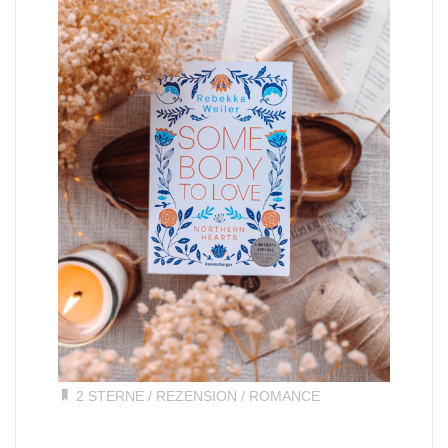
2 STERNE
/
REZENSION
/
ROMANCE