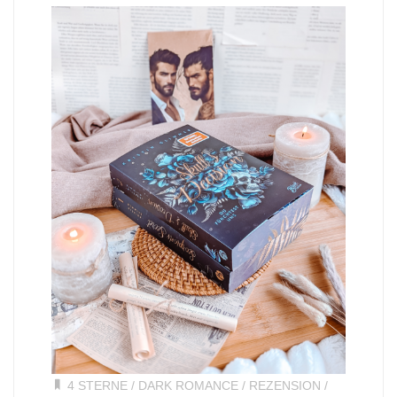
4 STERNE
/
DARK ROMANCE
/
REZENSION
/