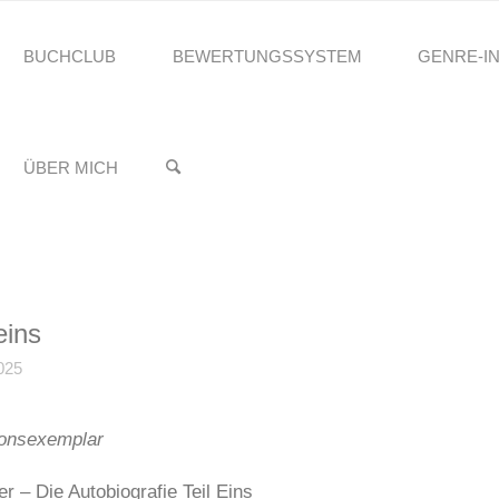
BUCHCLUB
BEWERTUNGSSYSTEM
GENRE-I
reading.Stefanie
DIE AUTOBIOGRAFIE TEIL EINS
♥️
ÜBER MICH
eins
025
onsexemplar
er – Die Autobiografie Teil Eins