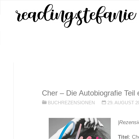
Zum
Inhalt
springen
START
BUCHREZENSIONEN
CHER – 
Cher – Die Autobiografie Teil 
BUCHREZENSIONEN
29. AUGUST 2
|Rezensi
Titel
: Ch