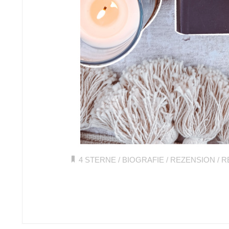
4 STERNE
/
BIOGRAFIE
/
REZENSION
/
R