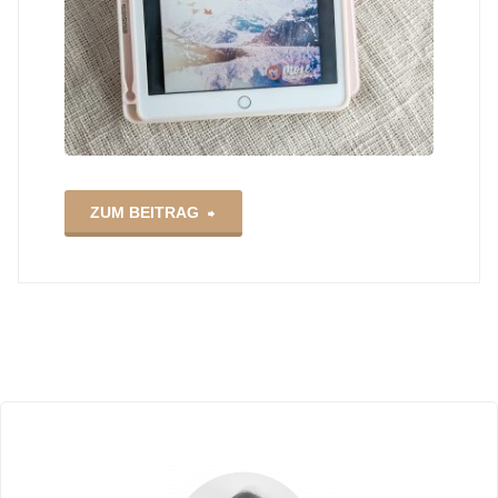
"Finding
ZUM BEITRAG
Love
–
Olivia
Anderson
|
Rezensionsexemplar"