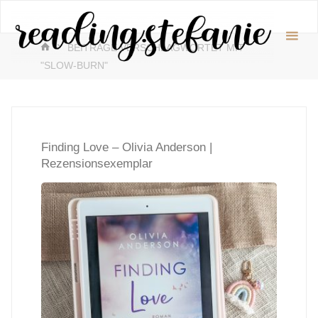
Zum
readin
Inhalt
♥️
START
springen
BEITRÄGE VERSCHLAGWORTET MIT
"SLOW-BURN"
Finding Love – Olivia Anderson |
Rezensionsexemplar