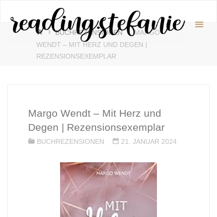
Zum
readin
Inhalt
♥️
START
springen
BUCHREZENSIONEN
MARGO
WENDT – MIT HERZ UND DEGEN |
REZENSIONSEXEMPLAR
Margo Wendt – Mit Herz und
Degen | Rezensionsexemplar
BUCHREZENSIONEN
21. JANUAR 2024