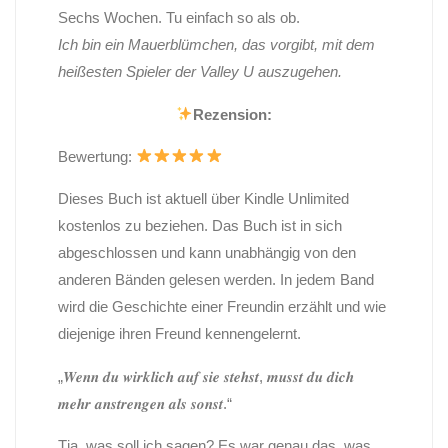
Sechs Wochen. Tu einfach so als ob.
Ich bin ein Mauerblümchen, das vorgibt, mit dem
heißesten Spieler der Valley U auszugehen.
Rezension:
Bewertung:
Dieses Buch ist aktuell über Kindle Unlimited
kostenlos zu beziehen. Das Buch ist in sich
abgeschlossen und kann unabhängig von den
anderen Bänden gelesen werden. In jedem Band
wird die Geschichte einer Freundin erzählt und wie
diejenige ihren Freund kennengelernt.
„𝑾𝒆𝒏𝒏 𝒅𝒖 𝒘𝒊𝒓𝒌𝒍𝒊𝒄𝒉 𝒂𝒖𝒇 𝒔𝒊𝒆 𝒔𝒕𝒆𝒉𝒔𝒕, 𝒎𝒖𝒔𝒔𝒕 𝒅𝒖 𝒅𝒊𝒄𝒉
𝒎𝒆𝒉𝒓 𝒂𝒏𝒔𝒕𝒓𝒆𝒏𝒈𝒆𝒏 𝒂𝒍𝒔 𝒔𝒐𝒏𝒔𝒕.“
Tja, was soll ich sagen? Es war genau das, was