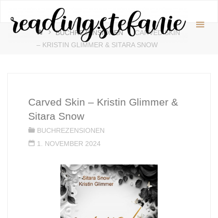
Zum
readin
Inhalt
♥️
START
springen
BUCHREZENSIONEN
CARVED SKIN
– KRISTIN GLIMMER & SITARA SNOW
Carved Skin – Kristin Glimmer &
Sitara Snow
BUCHREZENSIONEN
1. NOVEMBER 2024