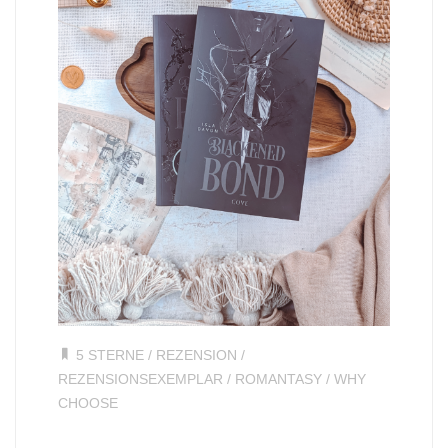
5 STERNE
/
REZENSION
/
REZENSIONSEXEMPLAR
/
ROMANTASY
/
WHY
CHOOSE