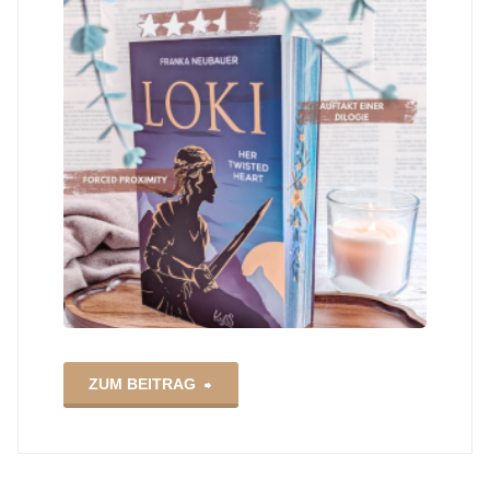
"Loki
ZUM BEITRAG
–
Her