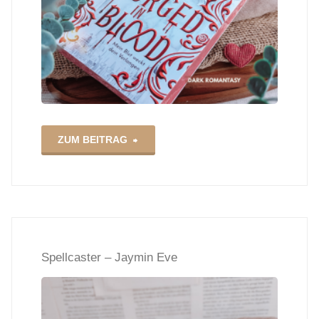
"Forged
ZUM BEITRAG
in
Blood
–
Spellcaster – Jaymin Eve
Sadie
Kinkaid"