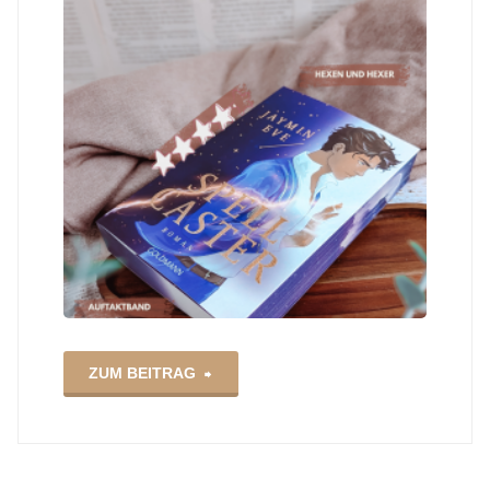
"Spellcaster
ZUM BEITRAG
–
Jaymin