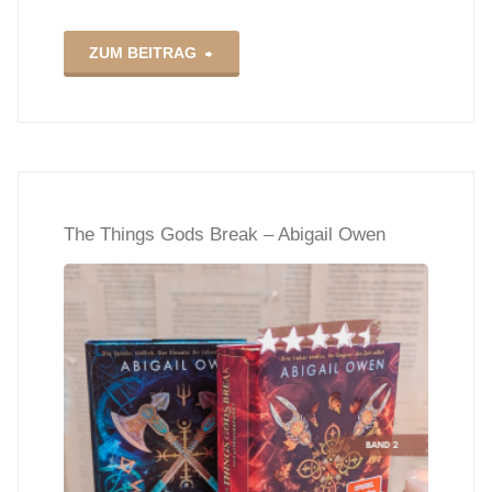
"Vesselless
ZUM BEITRAG
–
Cortney
L.
The Things Gods Break – Abigail Owen
Winn"