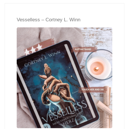
Twisted
Vesselless – Cortney L. Winn
Heart
–
Franka
Neubauer"