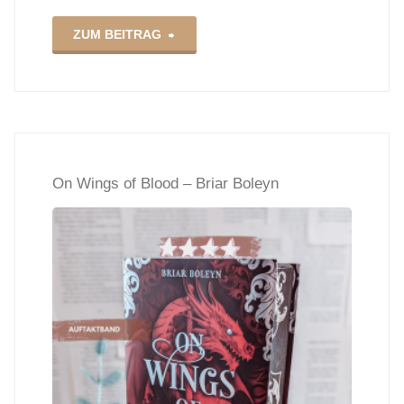
"Spiel
ZUM BEITRAG
des
Lügners
–
On Wings of Blood – Briar Boleyn
Jessica
S.
Olson"