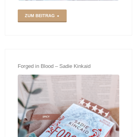
"Kingdom
ZUM BEITRAG
of
the
Black
Forged in Blood – Sadie Kinkaid
Crescent
2
–
Lexy
v.
Golden"