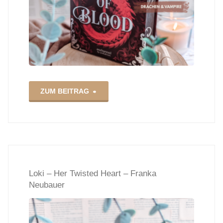
"On
ZUM BEITRAG
Wings
of
Blood
Loki – Her Twisted Heart – Franka
–
Neubauer
Briar
Boleyn"