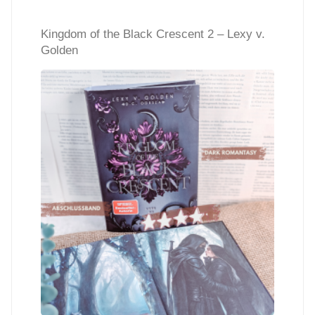
–
Kingdom of the Black Crescent 2 – Lexy v.
Amy
Golden
Coombe"