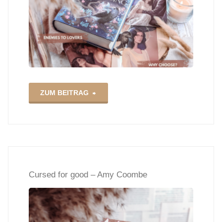
"Lucifer
ZUM BEITRAG
Ascending
–
Marie
Cursed for good – Amy Coombe
Niehoff"