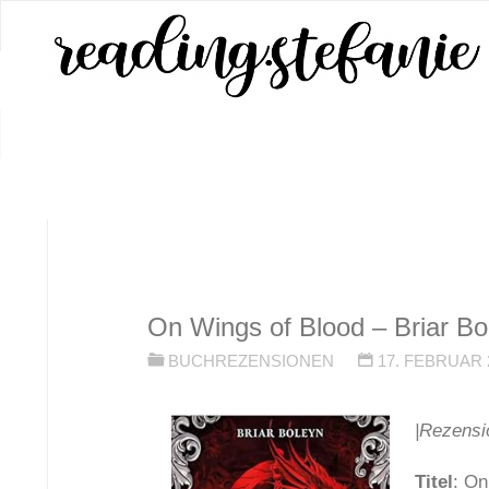
Zum
Inhalt
springen
START
BUCHREZENSIONEN
ON WIN
On Wings of Blood – Briar Bo
BUCHREZENSIONEN
17. FEBRUAR 
|Rezensi
Titel
: On