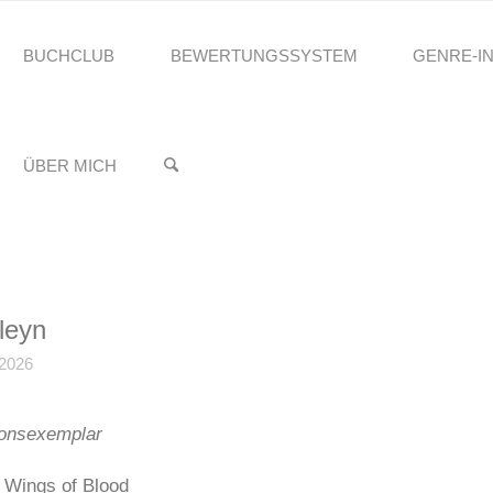
BUCHCLUB
BEWERTUNGSSYSTEM
GENRE-I
reading.Stefanie
GS OF BLOOD – BRIAR BOLEYN
♥️
ÜBER MICH
leyn
2026
onsexemplar
 Wings of Blood