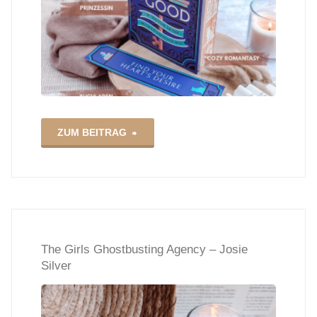
"Cursed
ZUM BEITRAG
for
good
–
The Girls Ghostbusting Agency – Josie
Amy
Silver
Coombe"