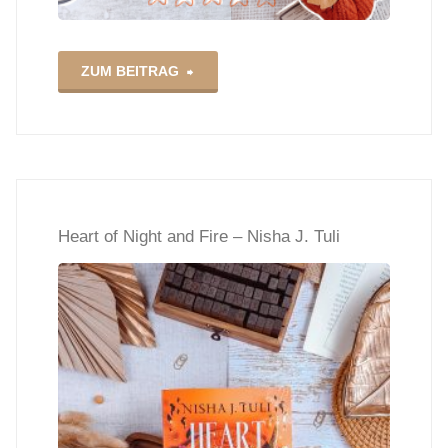
"Falling
ZUM BEITRAG
Like
Leaves
–
Heart of Night and Fire – Nisha J. Tuli
Misty
Wilson"