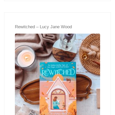
Neighbor
stole
Rewitched – Lucy Jane Wood
christmas
–
Meghan
Quinn"