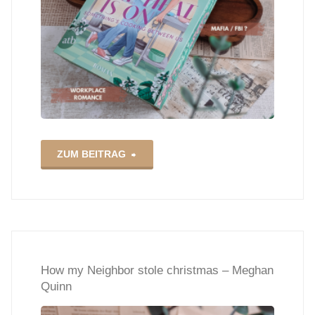
"The
ZUM BEITRAG
Heat
is
on
How my Neighbor stole christmas – Meghan
–
Quinn
Felicia