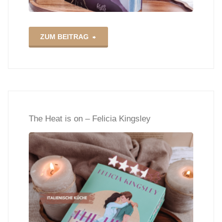
"Loki
ZUM BEITRAG
–
Her
Twisted
The Heat is on – Felicia Kingsley
Heart
–
Franka
Neubauer"