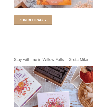
"Rewitched
ZUM BEITRAG
–
Lucy
Jane
Stay with me in Willow Falls – Greta Milán
Wood"