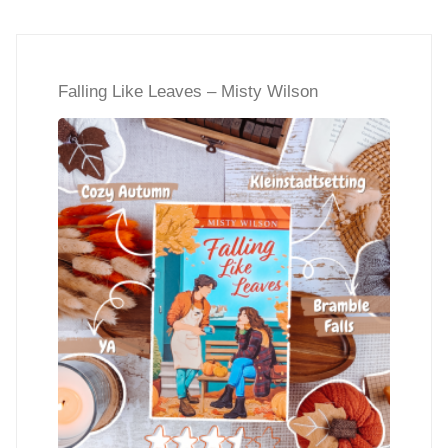
Cowboy’s
Heart
Falling Like Leaves – Misty Wilson
–
Stacey
Kennedy"