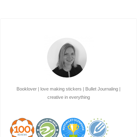
Nisha
der
J.
Beiträge
Tuli"
Booklover | love making stickers | Bullet Journaling |
creative in everything