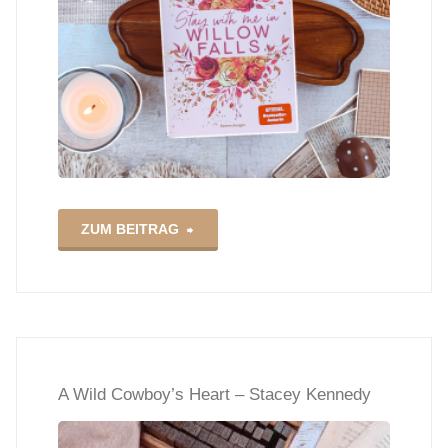
"Stay
ZUM BEITRAG
with
me
in
A Wild Cowboy’s Heart – Stacey Kennedy
Willow
Falls