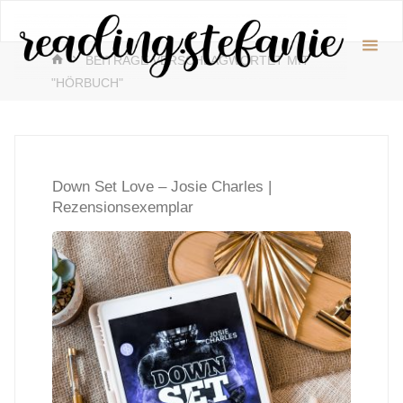
Zum
readin
Inhalt
♥️
START
springen
BEITRÄGE VERSCHLAGWORTET MIT
"HÖRBUCH"
Down Set Love – Josie Charles |
Rezensionsexemplar