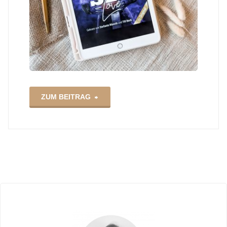
"Down
ZUM BEITRAG
Set
Love
–
Josie
Charles
|