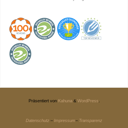
Präsentiert von
Kahuna
&
WordPress
.
Datenschutz
–
Impressum
–
Transparenz