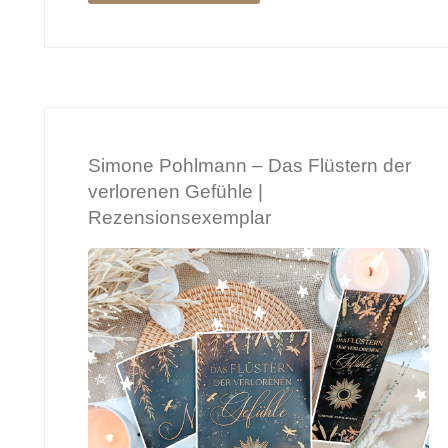
Fake
Fiancé
–
Simone Pohlmann – Das Flüstern der
Piper
verlorenen Gefühle |
Rayne
Rezensionsexemplar
|
Rezensionsexemplar"