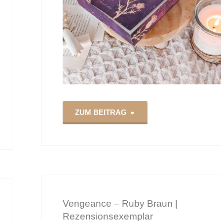
"Always
ZUM BEITRAG
You
–
Samantha
Vengeance – Ruby Braun |
Young"
Rezensionsexemplar