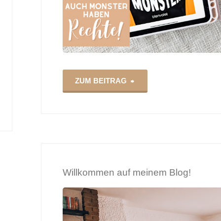
"Im
ZUM BEITRAG
Zweifel
für
das
Willkommen auf meinem Blog!
Monster
–
Royce