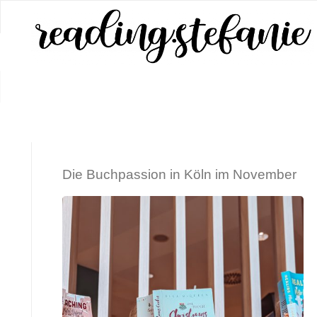
Zum
Inhalt
springen
START
ARCHIV FÜR DIE KATEGORIE „ALLGEM
Die Buchpassion in Köln im November