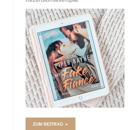
November"
"My
ZUM BEITRAG