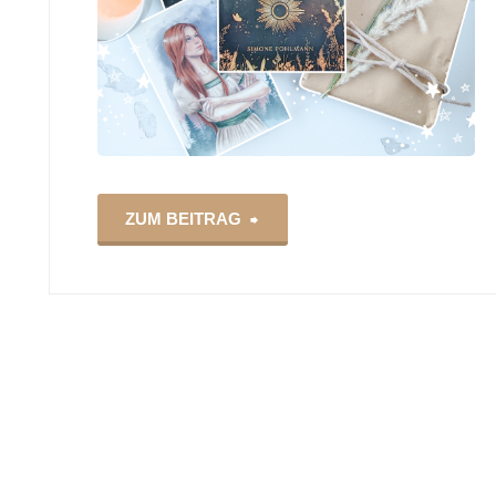
"Simone
ZUM BEITRAG
Pohlmann
–
Das
Flüstern
der