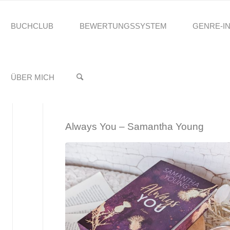
BUCHCLUB
BEWERTUNGSSYSTEM
GENRE-I
reading.Stefanie
EIN“
♥️
ÜBER MICH
Always You – Samantha Young