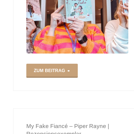
"Die
ZUM BEITRAG
Buchpassion
in
Köln
My Fake Fiancé – Piper Rayne |
im
Rezensionsexemplar