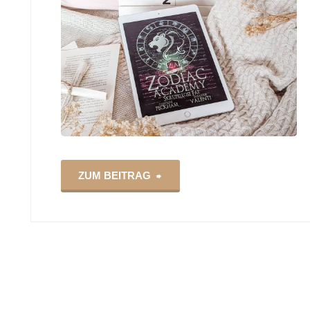
"Zodiac
ZUM BEITRAG
Academy
2
Skrupellose
Fae