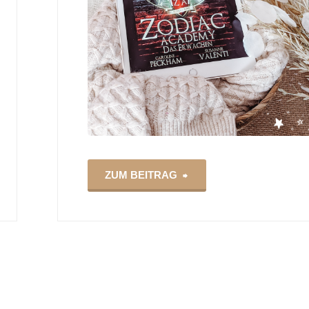
"Zodiac
ZUM BEITRAG
Academy
1
Das
Erwachen