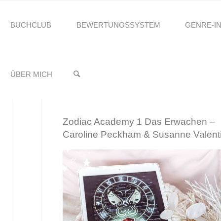
BUCHCLUB
BEWERTUNGSSYSTEM
GENRE-I
reading.Stefanie
BULLY ROMANCE"
♥️
ÜBER MICH
Zodiac Academy 1 Das Erwachen –
Caroline Peckham & Susanne Valent