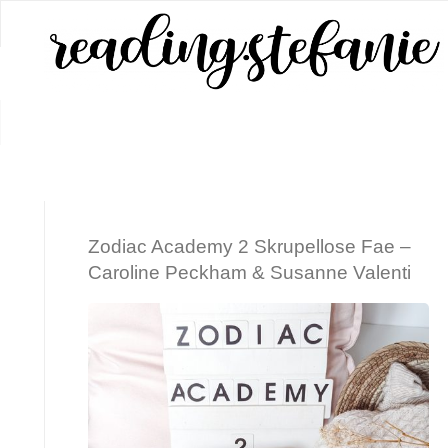
Zum
Inhalt
springen
START
BEITRÄGE VERSCHLAGWORTET MIT "
Zodiac Academy 2 Skrupellose Fae –
Caroline Peckham & Susanne Valenti