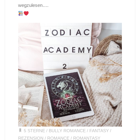
wegzulesen….
5 STERNE
/
BULLY ROMANCE
/
FANTASY
/
REZENSION
/
ROMANCE
/
ROMANTASY