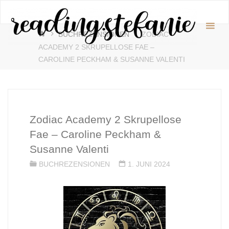
Zum
readin
Inhalt
♥️
START
springen
BUCHREZENSIONEN
ZODIAC
ACADEMY 2 SKRUPELLOSE FAE –
CAROLINE PECKHAM & SUSANNE VALENTI
Zodiac Academy 2 Skrupellose
Fae – Caroline Peckham &
Susanne Valenti
BUCHREZENSIONEN
1. JUNI 2024