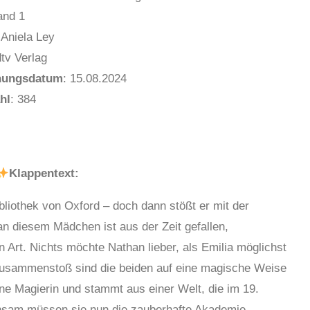
nd 1
 Aniela Ley
tv Verlag
nungsdatum
: 15.08.2024
hl
: 384
Klappentext:
ibliothek von Oxford – doch dann stößt er mit der
n diesem Mädchen ist aus der Zeit gefallen,
n Art. Nichts möchte Nathan lieber, als Emilia möglichst
Zusammenstoß sind die beiden auf eine magische Weise
ine Magierin und stammt aus einer Welt, die im 19.
insam müssen sie nun die zauberhafte Akademie