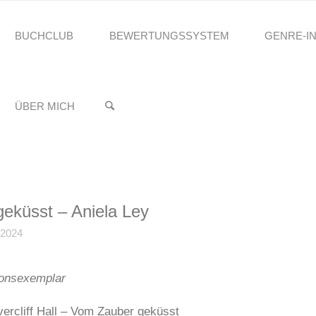
BUCHCLUB
BEWERTUNGSSYSTEM
GENRE-I
reading.Stefanie
LIFF HALL – VOM ZAUBER GEKÜSST – ANIELA LEY
♥️
ÜBER MICH
 geküsst – Aniela Ley
2024
onsexemplar
lvercliff Hall – Vom Zauber geküsst