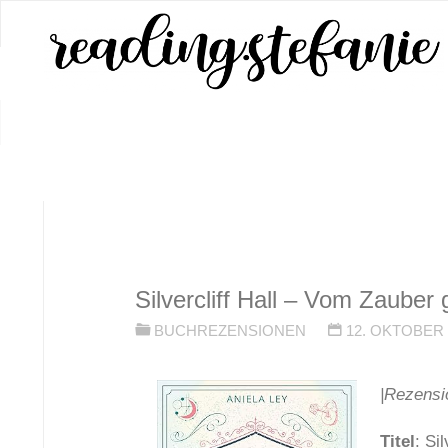
Zum
Inhalt
springen
START
BUCHREZENSIONEN
SILVERC
Silvercliff Hall – Vom Zauber
BUCHREZENSIONEN
12. OKTOBER 
|Rezensi
Titel
: Si