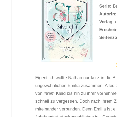
Serie:
Ba
AutorIn
:
Verlag:
d
Erschei
Seitenza
Eigentlich wollte Nathan nur kurz in die B
ungewöhnlichen Emilia zusammen. Alles a
von
ihrem
Kleid bis hin zu ihrer vornehme
schnell zu vergessen. Doch nach ihrem 
miteinander verbunden. Denn Emilia ist e
Jahrhundert steckengeblieben ist. Geme